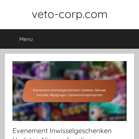
Skip
veto-corp.com
to
content
Menu
Evenement Inwisselgeschenken