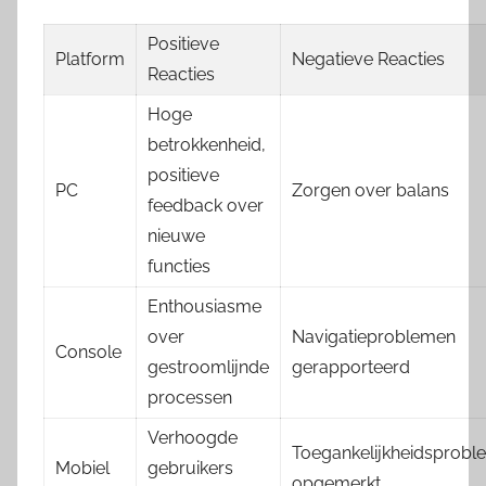
Positieve
Platform
Negatieve Reacties
Reacties
Hoge
betrokkenheid,
positieve
PC
Zorgen over balans
feedback over
nieuwe
functies
Enthousiasme
over
Navigatieproblemen
Console
gestroomlijnde
gerapporteerd
processen
Verhoogde
Toegankelijkheidsprobl
Mobiel
gebruikers
opgemerkt