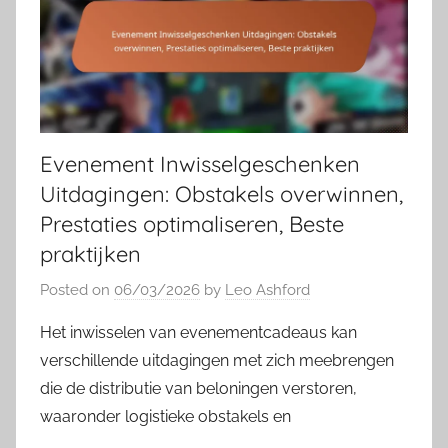
Evenement Inwisselgeschenken
Uitdagingen: Obstakels overwinnen,
Prestaties optimaliseren, Beste
praktijken
Posted on
06/03/2026
by
Leo Ashford
Het inwisselen van evenementcadeaus kan
verschillende uitdagingen met zich meebrengen
die de distributie van beloningen verstoren,
waaronder logistieke obstakels en