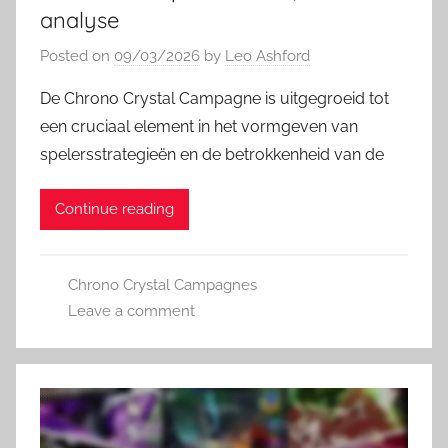
analyse
Posted on
09/03/2026
by
Leo Ashford
De Chrono Crystal Campagne is uitgegroeid tot
een cruciaal element in het vormgeven van
spelersstrategieën en de betrokkenheid van de
Continue reading
Chrono Crystal Campagnes
Leave a comment