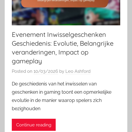
Evenement Inwisselgeschenken
Geschiedenis: Evolutie, Belangrijke
veranderingen, Impact op
gameplay
Posted on
10/03/2026
by
Leo Ashford
De geschiedenis van het inwisselen van
geschenken in gaming toont een opmerkelijke
evolutie in de manier waarop spelers zich
bezighouden
Continue reading