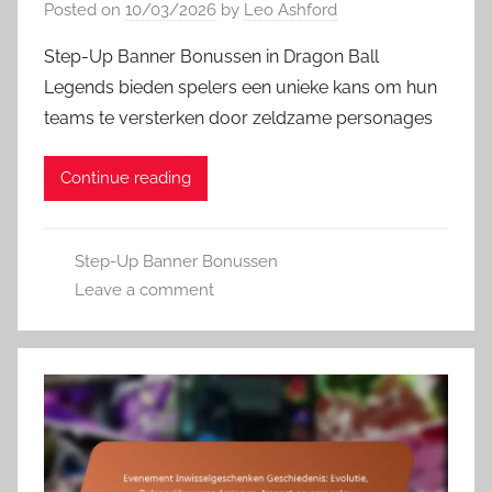
Posted on
10/03/2026
by
Leo Ashford
Step-Up Banner Bonussen in Dragon Ball
Legends bieden spelers een unieke kans om hun
teams te versterken door zeldzame personages
Continue reading
Step-Up Banner Bonussen
Leave a comment