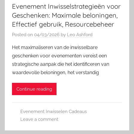
Evenement Inwisselstrategieën voor
Geschenken: Maximale beloningen,
Effectief gebruik, Resourcebeheer
Posted on
04/03/2026
by
Leo Ashford
Het maximaliseren van de inwisselbare
geschenken voor evenementen vereist een
strategische aanpak die het identificeren van
waardevolle beloningen, het verstandig
Continue reading
Evenement Inwisselen Cadeaus
Leave a comment