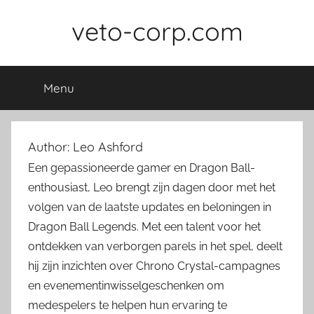
Skip
veto-corp.com
to
content
Menu
Author:
Leo Ashford
Een gepassioneerde gamer en Dragon Ball-
enthousiast, Leo brengt zijn dagen door met het
volgen van de laatste updates en beloningen in
Dragon Ball Legends. Met een talent voor het
ontdekken van verborgen parels in het spel, deelt
hij zijn inzichten over Chrono Crystal-campagnes
en evenementinwisselgeschenken om
medespelers te helpen hun ervaring te