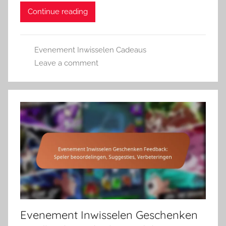
Continue reading
Evenement Inwisselen Cadeaus
Leave a comment
Evenement Inwisselen Geschenken