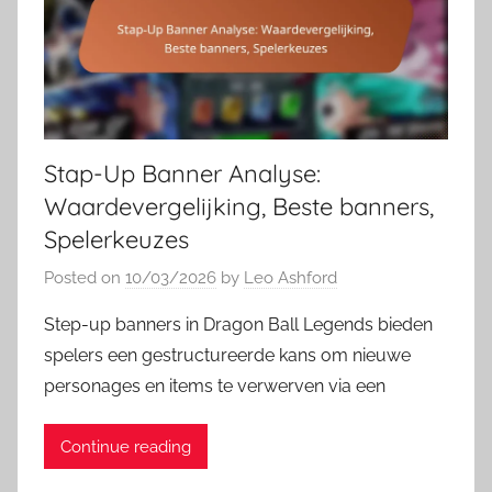
Stap-Up Banner Analyse:
Waardevergelijking, Beste banners,
Spelerkeuzes
Posted on
10/03/2026
by
Leo Ashford
Step-up banners in Dragon Ball Legends bieden
spelers een gestructureerde kans om nieuwe
personages en items te verwerven via een
Continue reading