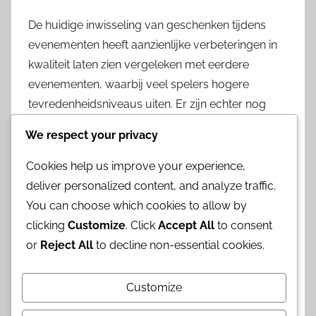
De huidige inwisseling van geschenken tijdens
evenementen heeft aanzienlijke verbeteringen in
kwaliteit laten zien vergeleken met eerdere
evenementen, waarbij veel spelers hogere
tevredenheidsniveaus uiten. Er zijn echter nog
steeds gebieden voor verbetering op basis van
We respect your privacy
spelersfeedback en suggesties.
Cookies help us improve your experience,
Vergelijking van geschenkkwaliteit
deliver personalized content, and analyze traffic.
tussen evenementen
You can choose which cookies to allow by
clicking
Customize
. Click
Accept All
to consent
In recente evenementen is de kwaliteit van
or
Reject All
to decline non-essential cookies.
geschenken over het algemeen toegenomen,
waarbij spelers meer waardevolle en wenselijke
Customize
items ontvangen. Terwijl eerdere evenementen
vaak gewone in-game valuta of basisitems