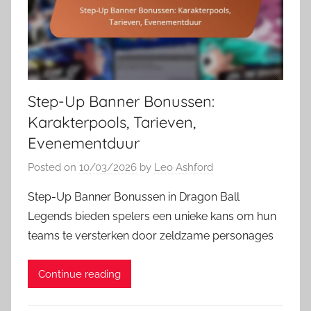
Step-Up Banner Bonussen:
Karakterpools, Tarieven,
Evenementduur
Posted on
10/03/2026
by
Leo Ashford
Step-Up Banner Bonussen in Dragon Ball
Legends bieden spelers een unieke kans om hun
teams te versterken door zeldzame personages
Continue reading