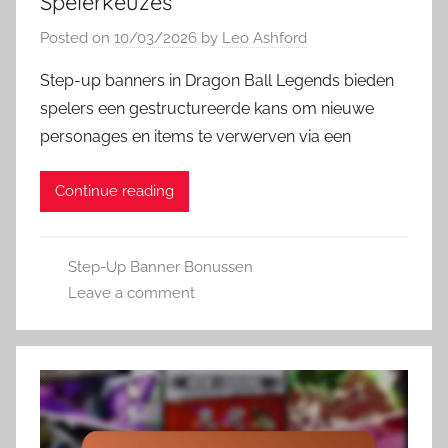
Spelerkeuzes
Posted on
10/03/2026
by
Leo Ashford
Step-up banners in Dragon Ball Legends bieden
spelers een gestructureerde kans om nieuwe
personages en items te verwerven via een
Continue reading
Step-Up Banner Bonussen
Leave a comment