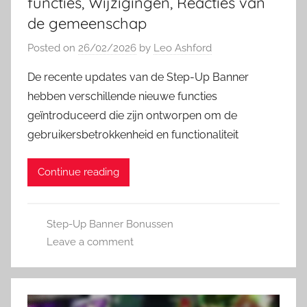
functies, Wijzigingen, Reacties van
de gemeenschap
Posted on
26/02/2026
by
Leo Ashford
De recente updates van de Step-Up Banner
hebben verschillende nieuwe functies
geïntroduceerd die zijn ontworpen om de
gebruikersbetrokkenheid en functionaliteit
Continue reading
Step-Up Banner Bonussen
Leave a comment