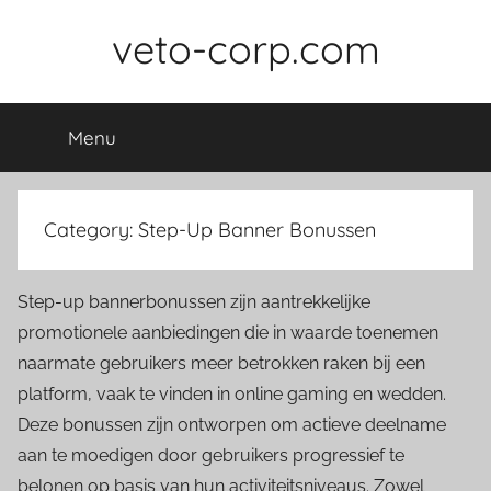
Skip
veto-corp.com
to
content
Menu
Category:
Step-Up Banner Bonussen
Step-up bannerbonussen zijn aantrekkelijke
promotionele aanbiedingen die in waarde toenemen
naarmate gebruikers meer betrokken raken bij een
platform, vaak te vinden in online gaming en wedden.
Deze bonussen zijn ontworpen om actieve deelname
aan te moedigen door gebruikers progressief te
belonen op basis van hun activiteitsniveaus. Zowel