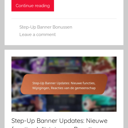
Continue reading
Step-Up Banner Bonussen
Leave a comment
Step-Up Banner Updates: Nieuwe