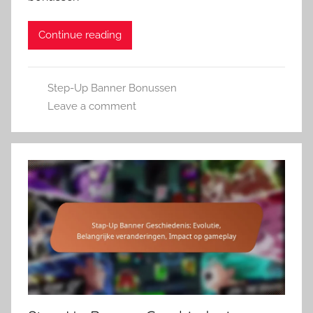
Continue reading
Step-Up Banner Bonussen
Leave a comment