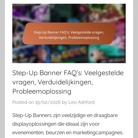
Step-Up Banner FAQ’s: Veelgestelde
vragen, Verduidelijkingen,
Probleemoplossing
Posted on
19/02/2026
by
Leo Ashford
Step-Up Banners zijn veelzijdige en draagbare
displayoplossingen die ideaal zijn voor
evenementen, beurzen en marketingcampagnes.