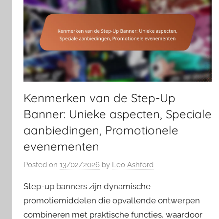
Kenmerken van de Step-Up
Banner: Unieke aspecten, Speciale
aanbiedingen, Promotionele
evenementen
Posted on
13/02/2026
by
Leo Ashford
Step-up banners zijn dynamische
promotiemiddelen die opvallende ontwerpen
combineren met praktische functies, waardoor