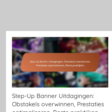
Step-Up Banner Uitdagingen:
Obstakels overwinnen, Prestaties