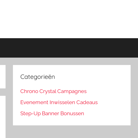
Categorieën
Chrono Crystal Campagnes
Evenement Inwisselen Cadeaus
Step-Up Banner Bonussen