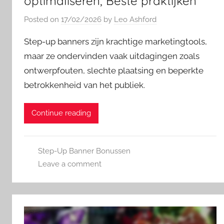
optimaliseren, Beste praktijken
Posted on
17/02/2026
by
Leo Ashford
Step-up banners zijn krachtige marketingtools,
maar ze ondervinden vaak uitdagingen zoals
ontwerpfouten, slechte plaatsing en beperkte
betrokkenheid van het publiek.
Continue reading
Step-Up Banner Bonussen
Leave a comment