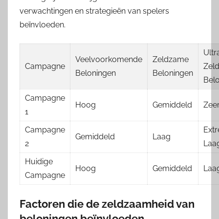
verwachtingen en strategieën van spelers
beïnvloeden.
Ultr
Veelvoorkomende
Zeldzame
Campagne
Zel
Beloningen
Beloningen
Bel
Campagne
Hoog
Gemiddeld
Zee
1
Campagne
Ext
Gemiddeld
Laag
2
Laa
Huidige
Hoog
Gemiddeld
Laa
Campagne
Factoren die de zeldzaamheid van
beloningen beïnvloeden